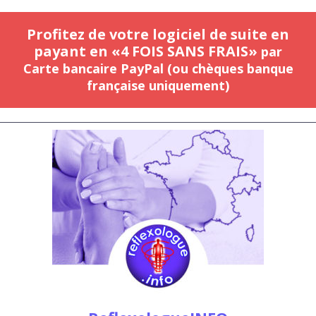
Profitez de votre logiciel de suite en
payant en «4 FOIS SANS FRAIS»
par
Carte bancaire PayPal (ou chèques banque
française uniquement)